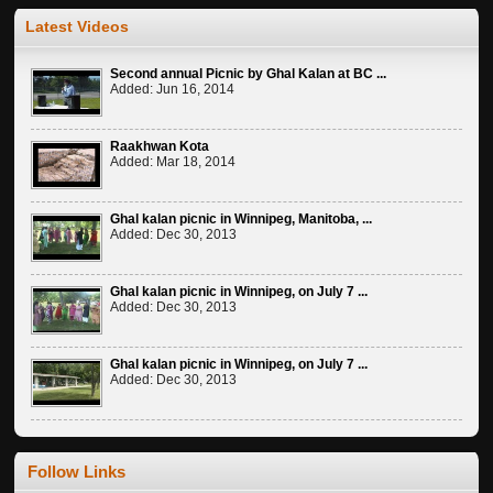
ਸਲਾਨਾ ਨਗਰ ਕੀਰਤਨ (Annual Religious Procession)
Latest Videos
Jan 04, 2027
ਸਾਹਿਬ-ਏ-ਕਮਾਲ ਧੰਨ ਗੁਰੂ ਗੋਬਿੰਦ ਸਿੰਘ ਸਾਹਿਬ ਜੀ ਦੇ ਪ੍ਰਕਾਸ਼ ਪੁਰਬ ਨੂੰ ਸਮਰਪਿਤ ਅਖੰਡ
Second annual Picnic by Ghal Kalan at BC ...
ਪਾਠ 03 ਜਨਵਰੀ ਦਿਨ ਐਤਵਾਰ ਨੂੰ ਪ੍ਰਕਾਸ਼ ਕੀਤੇ ਜਾਣਗੇ, ਹਰ ਸਾਲ ਦੀ ਤਰ੍ਹਾਂ ਇਸ ਵਾਰ ਵੀ
Added: Jun 16, 2014
ਨਗਰ ਕੀਰਤਨ 4 ਜਨਵਰੀ 2027 ਨੂੰ ਸਜਾਇਆ ਜਾਵੇਗਾ, ਜੋ ਕਿ ਦਿਨ ਸੋਮਵਾਰ ਹੈ ਸਮੂਹ ਸੰਗਤ
ਨੂੰ05 ਜਨਵਰੀ ਨੂੰ ਪ੍ਰਕਾਸ਼ ਪੁਰਬ ਨੂੰ ਸਮਰਪਿਤ ਸ਼੍ਰੀ ਅਖੰਡ ਪਾਠ ਸਾਹਿਬ ਦੇ ਭੋਗ ਪਾਏ
Raakhwan Kota
ਜਾਣਗੇ। ਆਪਣੇ ਕੰਮ ਕਾਰ ਨੂੰ ਸੰਕੋਚ ਕੇ ਸ਼ਾਮਿਲ ਹੋਣ ਲਈ ਬੇਨਤੀ ਕੀਤੀ ਜਾਂਦੀ ਹੈ।
Added: Mar 18, 2014
Everyone is requested to join the religious Procession on 4th of
January, Monday, 2027.
Ghal kalan picnic in Winnipeg, Manitoba, ...
Added: Dec 30, 2013
Ghal kalan picnic in Winnipeg, on July 7 ...
Added: Dec 30, 2013
Ghal kalan picnic in Winnipeg, on July 7 ...
Added: Dec 30, 2013
Follow Links