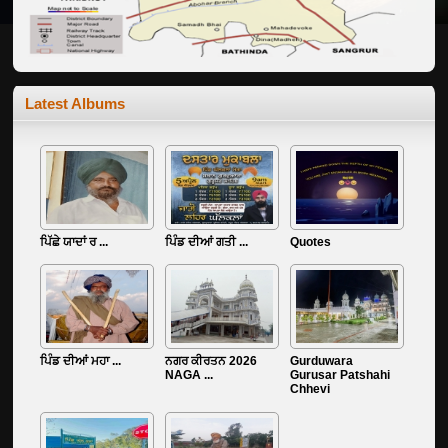
Latest Albums
ਪਿੱਛੇ ਯਾਦਾਂ ਰ ...
ਪਿੰਡ ਦੀਆਂ ਗਤੀ ...
Quotes
ਪਿੰਡ ਦੀਆਂ ਮਹਾ ...
ਨਗਰ ਕੀਰਤਨ 2026
Gurduwara
NAGA ...
Gurusar Patshahi
Chhevi