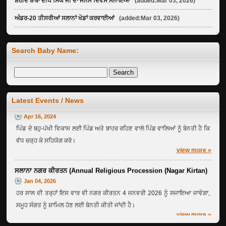
ਸ਼ਹੀਦ ਬਾਬਾ ਦੀਪ ਸਿੰਘ ਜੀ ਦਾ ਜਨਮ ਦਿਵਸ ਮਨਾਇਆ
(added:Mar 03, 2026)
ਅੰਡਰ-20 ਤੀਸਰੀਆਂ ਸਲਾਨਾਂ ਖੇਡਾਂ ਕਰਵਾਈਆਂ
(added:Mar 03, 2026)
Search Baby Name:
Welcome to Ghalkalan Website ...
Jan 04, 2012
Welcome by: Rajpal Singh +91 82830 40738 whats App only
Latest Events / News
Overseas Ghal Kalan
Apr 16, 2024
ਪਿੰਡ ਦੇ ਬਹੁ-ਪੱਖੀ ਵਿਕਾਸ ਲਈ ਪਿੰਡ ਅਤੇ ਬਾਹਰ ਰਹਿਣ ਵਾਲੇ ਪਿੰਡ ਵਾਲਿਆਂ ਨੂੰ ਬੇਨਤੀ ਹੈ ਕਿ
ਵੱਧ ਚੜ੍ਹ ਕੇ ਸਹਿਯੋਗ ਕਰੋ।
view more »
ਸਲਾਨਾ ਨਗਰ ਕੀਰਤਨ (Annual Religious Procession (Nagar Kirtan)
Jan 04, 2026
ਹਰ ਸਾਲ ਦੀ ਤਰ੍ਹਾਂ ਇਸ ਵਾਰ ਵੀ ਨਗਰ ਕੀਰਤਨ 4 ਜਨਵਰੀ 2026 ਨੂੰ ਸਜਾਇਆ ਜਾਵੇਗਾ,
ਸਮੂਹ ਸੰਗਤ ਨੂੰ ਸ਼ਾਮਿਲ ਹੋਣ ਲਈ ਬੇਨਤੀ ਕੀਤੀ ਜਾਂਦੀ ਹੈ।
view more »