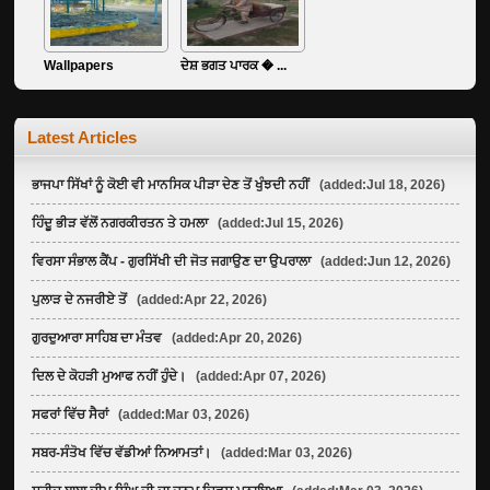
Wallpapers
ਦੇਸ਼ ਭਗਤ ਪਾਰਕ � ...
Latest Articles
ਭਾਜਪਾ ਸਿੱਖਾਂ ਨੂੰ ਕੋਈ ਵੀ ਮਾਨਸਿਕ ਪੀੜਾ ਦੇਣ ਤੋਂ ਖੁੰਝਦੀ ਨਹੀਂ
(added:Jul 18, 2026)
ਹਿੰਦੂ ਭੀੜ ਵੱਲੋਂ ਨਗਰਕੀਰਤਨ ਤੇ ਹਮਲਾ
(added:Jul 15, 2026)
ਵਿਰਸਾ ਸੰਭਾਲ ਕੈਂਪ - ਗੁਰਸਿੱਖੀ ਦੀ ਜੋਤ ਜਗਾਉਣ ਦਾ ਉਪਰਾਲਾ
(added:Jun 12, 2026)
ਪੁਲਾੜ ਦੇ ਨਜਰੀਏ ਤੋਂ
(added:Apr 22, 2026)
ਗੁਰਦੁਆਰਾ ਸਾਹਿਬ ਦਾ ਮੰਤਵ
(added:Apr 20, 2026)
ਦਿਲ ਦੇ ਕੋਹੜੀ ਮੁਆਫ ਨਹੀਂ ਹੁੰਦੇ।
(added:Apr 07, 2026)
ਸਫਰਾਂ ਵਿੱਚ ਸੈਰਾਂ
(added:Mar 03, 2026)
ਸਬਰ-ਸੰਤੋਖ ਵਿੱਚ ਵੱਡੀਆਂ ਨਿਆਮਤਾਂ।
(added:Mar 03, 2026)