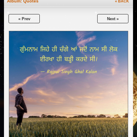
Album:
Quotes
« BACK
« Prev
Next »