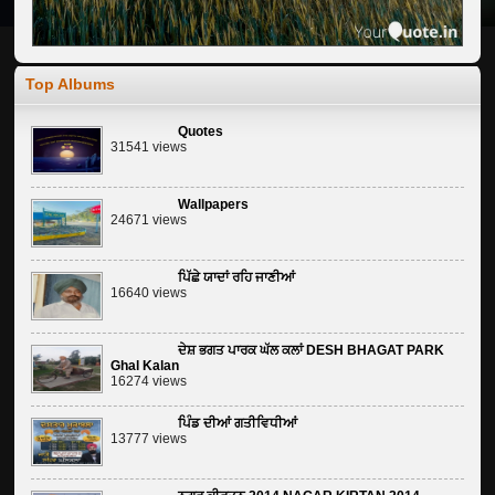
Top Albums
Quotes
31541 views
Wallpapers
24671 views
ਪਿੱਛੇ ਯਾਦਾਂ ਰਹਿ ਜਾਣੀਆਂ
16640 views
ਦੇਸ਼ ਭਗਤ ਪਾਰਕ ਘੱਲ ਕਲਾਂ DESH BHAGAT PARK
Ghal Kalan
16274 views
ਪਿੰਡ ਦੀਆਂ ਗਤੀਵਿਧੀਆਂ
13777 views