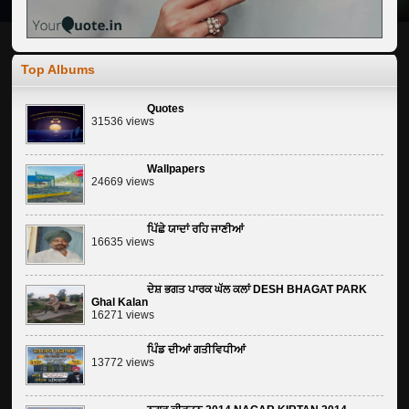
Top Albums
Quotes
31536 views
Wallpapers
24669 views
ਪਿੱਛੇ ਯਾਦਾਂ ਰਹਿ ਜਾਣੀਆਂ
16635 views
ਦੇਸ਼ ਭਗਤ ਪਾਰਕ ਘੱਲ ਕਲਾਂ DESH BHAGAT PARK
Ghal Kalan
16271 views
ਪਿੰਡ ਦੀਆਂ ਗਤੀਵਿਧੀਆਂ
13772 views