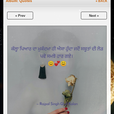
Album:
Quotes
« BACK
« Prev
Next »