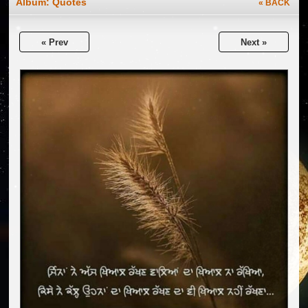
Album:
Quotes
« BACK
« Prev
Next »