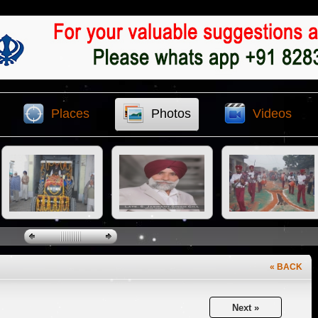
Places
Photos
Videos
« BACK
Next »