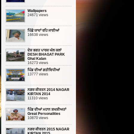
Wallpapers
24671 views
ਪਿੱਛੇ ਯਾਦਾਂ ਰਹਿ ਜਾਣੀਆਂ
16638 views
ਦੇਸ਼ ਭਗਤ ਪਾਰਕ ਘੱਲ ਕਲਾਂ
DESH BHAGAT PARK
Ghal Kalan
16273 views
ਪਿੰਡ ਦੀਆਂ ਗਤੀਵਿਧੀਆਂ
13777 views
ਨਗਰ ਕੀਰਤਨ 2014 NAGAR
KIRTAN 2014
11310 views
ਪਿੰਡ ਦੀਆਂ ਮਹਾਨ ਸ਼ਖਸ਼ੀਅਤਾਂ
Great Personalities
10870 views
ਨਗਰ ਕੀਰਤਨ 2015 NAGAR
KIRTAN 2015