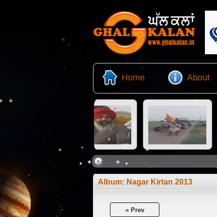
Home
About
Album:
Nagar Kirtan 2013
« Prev