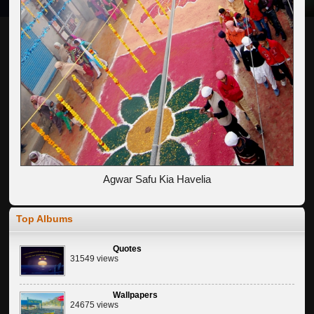
Agwar Safu Kia Havelia
Top Albums
Quotes
31549 views
Wallpapers
24675 views