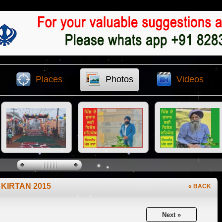
Places
Photos
Videos
 KIRTAN 2015
« BACK
Next »