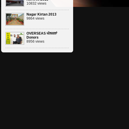
10832 views
Nagar Kirtan 2013
9864 views
OVERSEAS ਘੱਲਕਲਾਂ
Donors
8956 views