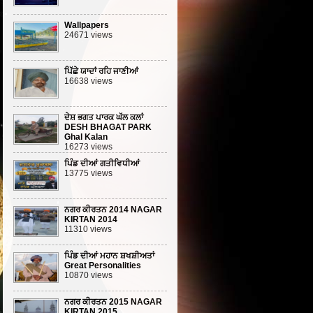
Wallpapers
24671 views
ਪਿੱਛੇ ਯਾਦਾਂ ਰਹਿ ਜਾਣੀਆਂ
16638 views
ਦੇਸ਼ ਭਗਤ ਪਾਰਕ ਘੱਲ ਕਲਾਂ
DESH BHAGAT PARK
Ghal Kalan
16273 views
ਪਿੰਡ ਦੀਆਂ ਗਤੀਵਿਧੀਆਂ
13775 views
ਨਗਰ ਕੀਰਤਨ 2014 NAGAR
KIRTAN 2014
11310 views
ਪਿੰਡ ਦੀਆਂ ਮਹਾਨ ਸ਼ਖਸ਼ੀਅਤਾਂ
Great Personalities
10870 views
ਨਗਰ ਕੀਰਤਨ 2015 NAGAR
KIRTAN 2015