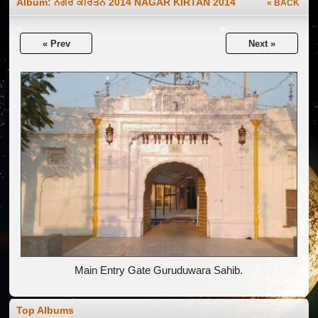
Album:
ਨਗਰ ਕੀਰਤਨ 2014 NAGAR KIRTAN 2014
« BACK
« Prev
Next »
Main Entry Gate Guruduwara Sahib.
Top Albums